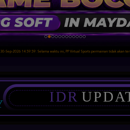
-2026 14.59.59. Selama waktu ini, PP Virtual Sports permainan tidak akan tersedi
IDR
UPDA
Y