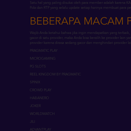
KAISARJP
salah satu platform penyedia game online terbaik di
tertandingi bagi para penggemar game online.
KAISARJP SITUS TER
KAISARJP situs game slot online gacor terbaik gampang Maxwin, s
situs kami resmi dan terpopuler dengan rate kemenangan 99% se
dengan 1 AKUN saja.
KAISARJP WEBSITE 
KAISARJP
memang tidak mengenal kata libur dalam melayani mem
tentu saja membuat Anda pecinta game online bisa memainkan 
KAISARJP GAMPAN
Satu hal yang paling disukai oleh para member adalah karena
Pola dan RTP yang selalu update setiap harinya membuat para pe
BEBERAPA MACAM PR
Wajib Anda ketahui bahwa jika ingin mendapatkan yang terbaik