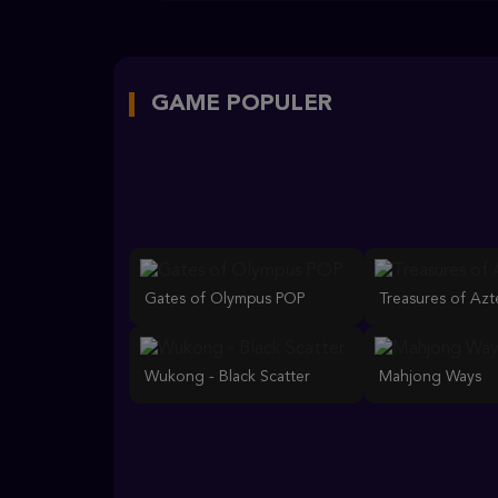
GAME POPULER
Gates of Olympus POP
Treasures of Azt
Wukong - Black Scatter
Mahjong Ways