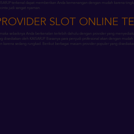
 Indonesia. Dikenal dengan permainan game yang gacor dan berbagai layanan unggu
BAIK SAAT INI
itus terbaik dan terpercaya nomor 1 di Indonesia. Ingin menikmati kemenangan seti
lalu memberi kemenangan, bonus, dan maxwin yang luar biasa. Rasakan serunya berm
ONLINE 24 JAM
bernya untuk bermain game online. Rasanya belum pernah situs ini mengalami gang
permainan kapan saja.
G MENANG
 KAISARJP terkenal dapat memberikan Anda kemenangan dengan mudah karena ting
cinta judi sangat nyaman.
OVIDER SLOT ONLINE TER
, maka sebaiknya Anda berkenalan terlebih dahulu dengan provider yang menyedia