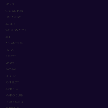
SPINIX
CROWD PLAY
HABANERO
JOKER
WORLDMATCH
JILI
ADVANTPLAY
LIVE22
BIGPOT
VPOWER
FACHAI
SLOT88
ION SLOT
AMB SLOT
MARIO CLUB
DRAGOONSOFT
PLAYSTAR