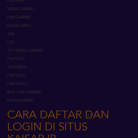
SPADE GAMING
FUN GAMING
NAGA GAMES
JDB
CQ9
TOP TREND GAMING
PLAYTECH
YGGDRASIL
PLAY'N GO
ONETOUCH
REAL TIME GAMING
FLOW GAMING
CARA DAFTAR DAN
LOGIN DI SITUS
KAISARJP