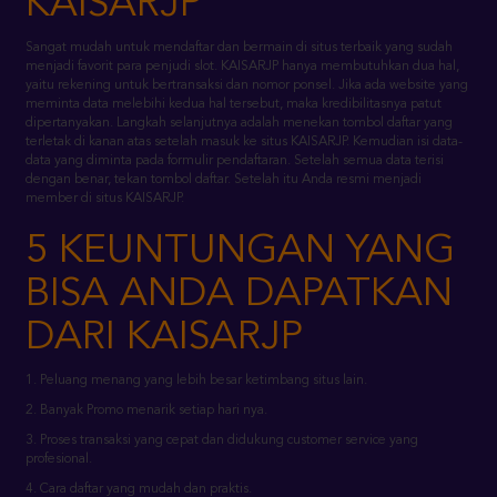
Sangat mudah untuk mendaftar dan bermain di situs terbaik yang sudah
menjadi favorit para penjudi slot. KAISARJP hanya membutuhkan dua hal,
yaitu rekening untuk bertransaksi dan nomor ponsel. Jika ada website yang
meminta data melebihi kedua hal tersebut, maka kredibilitasnya patut
dipertanyakan. Langkah selanjutnya adalah menekan tombol daftar yang
terletak di kanan atas setelah masuk ke situs KAISARJP. Kemudian isi data-
data yang diminta pada formulir pendaftaran. Setelah semua data terisi
dengan benar, tekan tombol daftar. Setelah itu Anda resmi menjadi
member di situs KAISARJP.
5 KEUNTUNGAN YANG
BISA ANDA DAPATKAN
DARI KAISARJP
1. Peluang menang yang lebih besar ketimbang situs lain.
2. Banyak Promo menarik setiap hari nya.
3. Proses transaksi yang cepat dan didukung customer service yang
profesional.
4. Cara daftar yang mudah dan praktis.