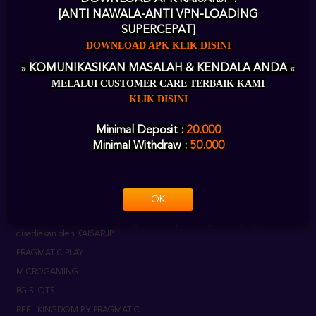
BEBERAPA MACAM
[ANTI NAWALA-ANTI VPN-LOADING
SUPERCEPAT]
PROVIDER SLOT
DOWNLOAD APK KLIK DISINI
ONLINE TERBAIK DI
»
KOMUNIKASIKAN MASALAH & KENDALA ANDA
«
MELALUI CUSTOMER CARE TERBAIK KAMI
KAISARJP
KLIK DISINI
Wajib Anda ketahui bahwa jika ingin mendapatkan yang terbaik, maka
Minimal Deposit :
20.000
sebaiknya Anda berkenalan terlebih dahulu dengan provider yang
Minimal Withdraw :
50.000
menyediakan banyak ragam permainannya. Jika Anda sudah merasa tidak
gacor di satu provider, maka Anda bisa beralih ke provider lain yang
disediakan oleh KAISARJP. Biasanya para penjudi profesional akan dengan
mudah menentukan kapan waktu yang tepat untuk bermain di satu
provider karena dirasa sedang gacor dan menghindari provider lain karena
OK
sedang rungkad. Berikut berbagai macam provider populer yang
disediakan oleh KAISARJP.
PRAGMATIC PLAY
MICROGAMING
PG SLOTS
REEL KINGDOM BY PRAGMATIC