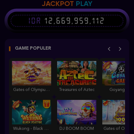
JACKPOT
PLAY
IDR
12,669,965,906
GAME POPULER
Gates of Olympus POP
Treasures of Aztec
Goyang Gai
Wukong - Black Scatter
DJ BOOM BOOM