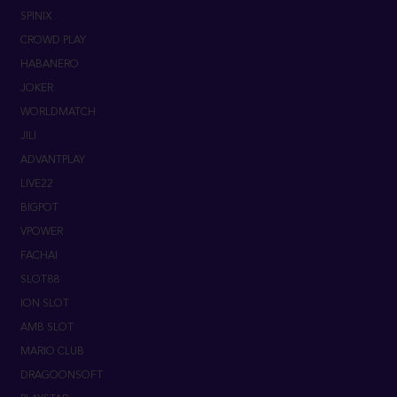
SPINIX
CROWD PLAY
HABANERO
JOKER
WORLDMATCH
JILI
ADVANTPLAY
LIVE22
BIGPOT
VPOWER
FACHAI
SLOT88
ION SLOT
AMB SLOT
MARIO CLUB
DRAGOONSOFT
PLAYSTAR