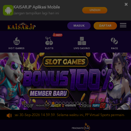
×
KAISARJP Aplikasi Mobile
UNDUH
Jangan tampilkan lagi hari ini
MASUK
DAFTAR
HOT GAMES
SLOTS
LIVE CASINO
RACE
59 sampai 30-Sep-2026 14.59.59. Selama waktu ini, PP Virtual Sports permainan ti