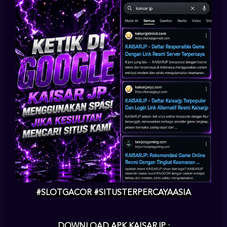
kemenangan, bonus, dan maxwin yang luar biasa. Rasakan serunya
bermain slot online terbaik dan terpercaya di Indonesia cukup dengan 1
AKUN saja.
KAISARJP WEBSITE
ONLINE 24 JAM
KAISARJP
memang tidak mengenal kata libur dalam melayani membernya
untuk bermain game online. Rasanya belum pernah situs ini mengalami
gangguan atau bahkan tutup di waktu libur sekalipun. Hal ini tentu saja
membuat Anda pecinta game online bisa memainkan permainan kapan
saja.
KAISARJP GAMPANG
MENANG
Satu hal yang paling disukai oleh para member adalah karena KAISARJP
terkenal dapat memberikan Anda kemenangan dengan mudah karena
#SLOTGACOR #SITUSTERPERCAYAASIA
tingkat persentase kemenangannya sangat besar. Bermain dengan Pola
dan RTP yang selalu update setiap harinya membuat para pecinta judi
sangat nyaman.
DOWNLOAD APK KAISARJP :