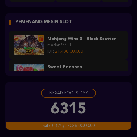
PEMENANG MESIN SLOT
Mahjong Wins 3 – Black Scatter
medan****1
IDR
21,438,000.00
Sweet Bonanza
cokl****8
IDR
6,418,000.00
NEX4D POOLS DAY
Sweet Bonanza
cokl****8
6315
IDR
5,234,400.00
Mahjong Wins 3 – Black Scatter
Sab, 08-Agt-2026 00.00.00
medan****1
IDR
3,856,000.00