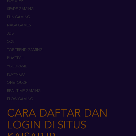
SPADE GAMING
FUN GAMING
NAGA GAMES
JDB
CQ9
TOP TREND GAMING
PLAYTECH
YGGDRASIL
PLAY'N GO
ONETOUCH
REAL TIME GAMING
FLOW GAMING
CARA DAFTAR DAN
LOGIN DI SITUS
KAISARJP