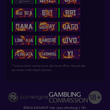
* Selama bank maintenance dan bank offline deposit dan
penarikan tidak dapat diproses
©2026 KAISARJP. Hak cipta dilindungi | 18+