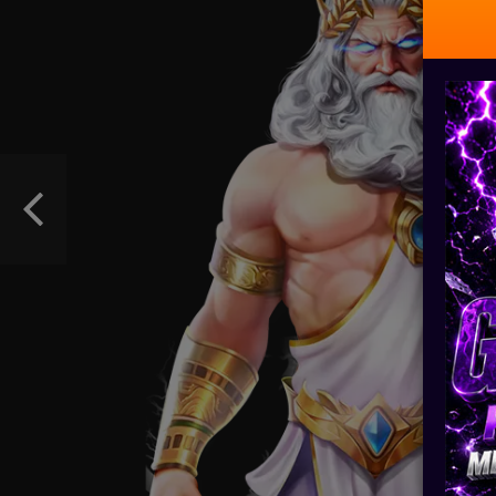
Previous