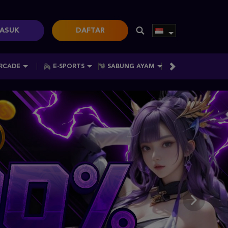
ASUK
DAFTAR
RCADE
E-SPORTS
SABUNG AYAM
PROMOSI