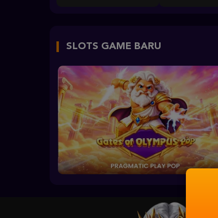
SLOTS GAME BARU