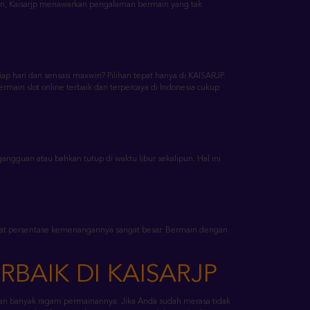
lan, Kaisarjp menawarkan pengalaman bermain yang tak
ap hari dan sensasi maxwin? Pilihan tepat hanya di KAISARJP.
ain slot online terbaik dan terpercaya di Indonesia cukup
guan atau bahkan tutup di waktu libur sekalipun. Hal ini
kat persentase kemenangannya sangat besar. Bermain dengan
BAIK DI KAISARJP
kan banyak ragam permainannya. Jika Anda sudah merasa tidak