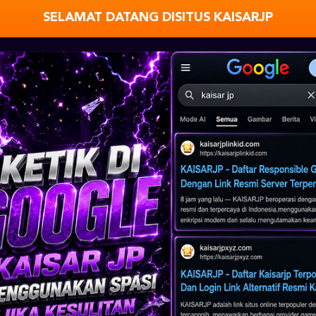
SELAMAT DATANG DISITUS KAISARJP
Fat Panda adalah 
impact! Dirancang buat 
ketebak. Dengan energi 
menang besar—Fat Pan