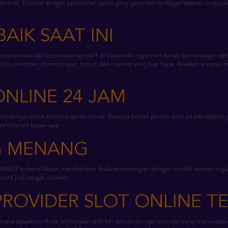
 Indonesia. Dikenal dengan permainan game yang gacor dan berbagai layanan unggu
BAIK SAAT INI
itus terbaik dan terpercaya nomor 1 di Indonesia. Ingin menikmati kemenangan seti
lalu memberi kemenangan, bonus, dan maxwin yang luar biasa. Rasakan serunya berm
ONLINE 24 JAM
bernya untuk bermain game online. Rasanya belum pernah situs ini mengalami gang
permainan kapan saja.
G MENANG
 KAISARJP terkenal dapat memberikan Anda kemenangan dengan mudah karena ting
cinta judi sangat nyaman.
OVIDER SLOT ONLINE TER
, maka sebaiknya Anda berkenalan terlebih dahulu dengan provider yang menyedia