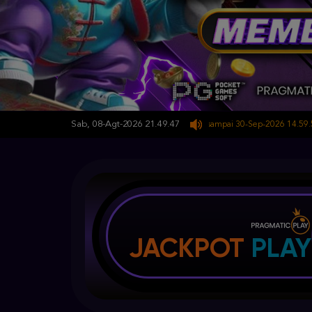
Sab, 08-Agt-2026 21.49.47
irtual Sports pada 30-Jun-2026 dari 14.59.59 sampai 30-Sep-2026 14.59.59. Selama
JACKPOT
PLAY