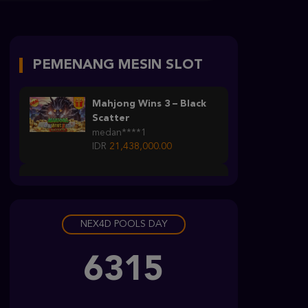
PEMENANG MESIN SLOT
Mahjong Wins 3 – Black
Scatter
medan****1
IDR
21,438,000.00
Sweet Bonanza
Epic Ze Zeus
FORTUNE GARUDA 500
cokl****8
IDR
6,418,000.00
NEX4D POOLS DAY
Sweet Bonanza
cokl****8
6315
IDR
5,234,400.00
Wild Bandito
Mahjong Legend
Mahjong Wins 3 – Black