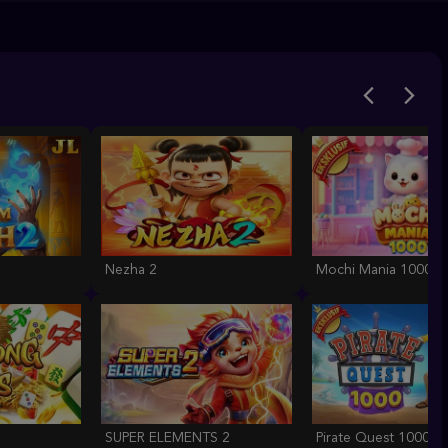
Nezha 2
Mochi Mania 1000
SUPER ELEMENTS 2
Pirate Quest 1000