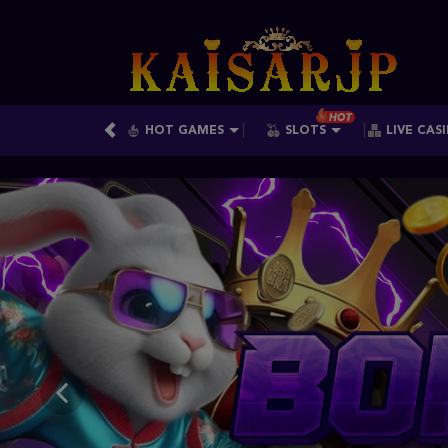
HOT GAMES
SLOTS
LIVE CAS