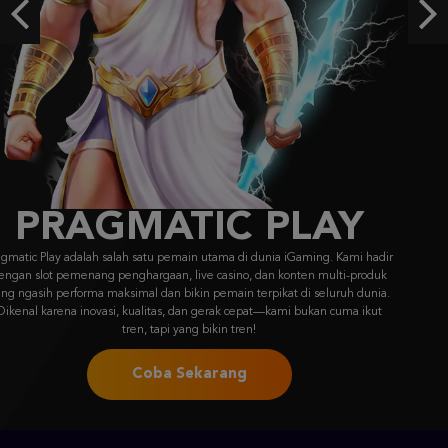
IDR
1,968,400.00
Previous
Ne
Gates of Olympus Super Scatter
z*p
IDR
1,712,400.00
FAT PANDA
Fat Panda adalah slot brand dari Pragmatic Play yang bold dan penuh impact!
Dirancang buat nyita perhatian dan kasih gameplay seru yang nggak
ketebak. Dengan energi yang meledak-ledak, visual yang kece, dan potensi
menang besar—Fat Panda bukan cuma hiburan, tapi pembawa hoki sejati!
Coba Sekarang