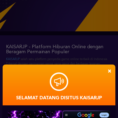
KAISARJP - Platform Hiburan Online dengan
Beragam Permainan Populer
KAISARJP
salah satu platform penyedia game online terbaik di Indonesia.
Dikenal dengan permainan game yang gacor dan berbagai layanan
unggulan, Kaisarjp menawarkan pengalaman bermain yang tak tertandingi
bagi para penggemar game online.
×
KAISARJP SITUS
TERBAIK SAAT INI
SELAMAT DATANG DISITUS KAISARJP
KAISARJP situs game slot online gacor terbaik gampang Maxwin, situs
terbaik dan terpercaya nomor 1 di Indonesia. Ingin menikmati kemenangan
setiap hari dan sensasi maxwin? Pilihan tepat hanya di KAISARJP. situs kami
resmi dan terpopuler dengan rate kemenangan 99% selalu memberi