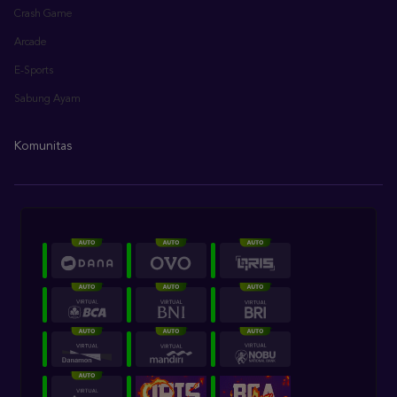
Arcade
E-Sports
Sabung Ayam
Komunitas