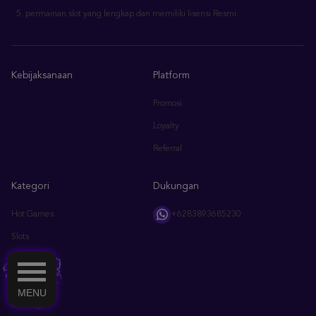
5. permainan slot yang lengkap dan memiliki lisensi Resmi.
Kebijaksanaan
Platform
Promosi
Loyalty
Referral
Kategori
Dukungan
Hot Games
+6283893685230
Slots
Live Casino
Race
MENU
Olahraga
Crash Game