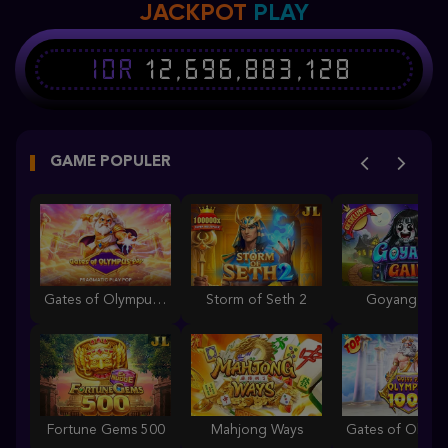
JACKPOT
PLAY
IDR
12,696,883,128
GAME POPULER
Gates of Olympus POP
Storm of Seth 2
Goyang Gai
Fortune Gems 500
Mahjong Ways