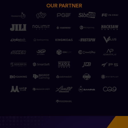
OUR PARTNER