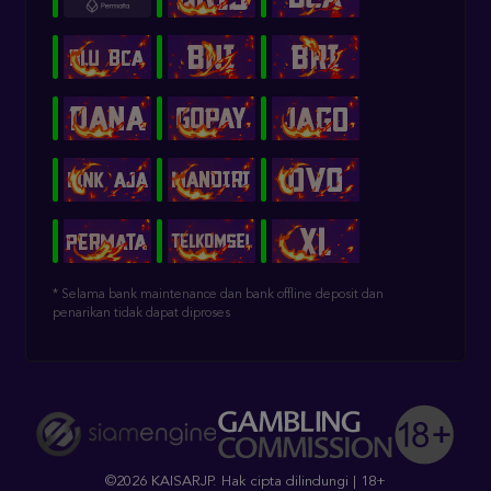
* Selama bank maintenance dan bank offline deposit dan
penarikan tidak dapat diproses
©2026 KAISARJP. Hak cipta dilindungi | 18+