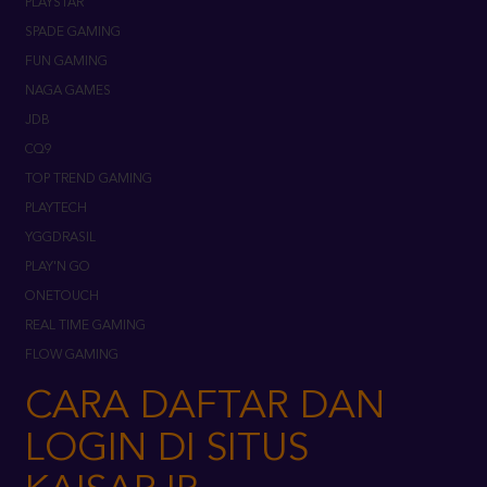
SPADE GAMING
FUN GAMING
NAGA GAMES
JDB
CQ9
TOP TREND GAMING
PLAYTECH
YGGDRASIL
PLAY'N GO
ONETOUCH
REAL TIME GAMING
FLOW GAMING
CARA DAFTAR DAN
LOGIN DI SITUS
KAISARJP