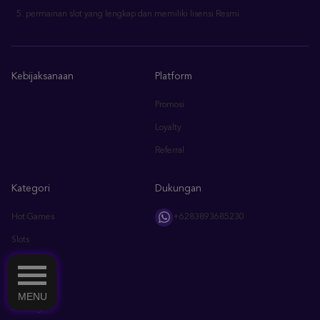
5. permainan slot yang lengkap dan memiliki lisensi Resmi.
Kebijaksanaan
Platform
Promosi
Loyalty
Referral
Kategori
Dukungan
Hot Games
+6283893685230
Slots
Live Casino
Race
MENU
Olahraga
Crash Game