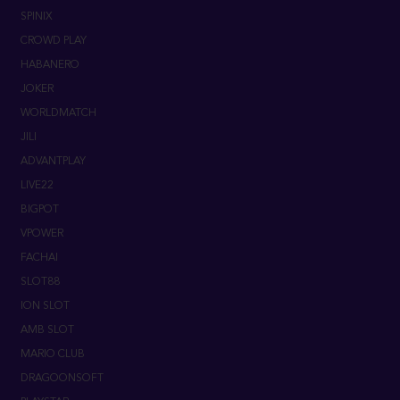
SPINIX
CROWD PLAY
HABANERO
JOKER
WORLDMATCH
JILI
ADVANTPLAY
LIVE22
BIGPOT
VPOWER
FACHAI
SLOT88
ION SLOT
AMB SLOT
MARIO CLUB
DRAGOONSOFT
PLAYSTAR