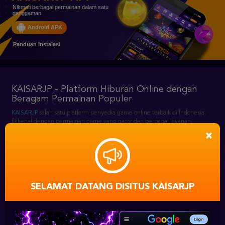
genggaman
Android APK
Panduan instalasi
KAISARJP - Platform Hiburan Online dengan
Beragam Permainan Populer
KAISARJP
salah satu platform penyedia game online terbaik di Indonesia.
Dikenal dengan permainan game yang gacor dan berbagai layanan
unggulan, Kaisarjp menawarkan pengalaman bermain yang tak tertandingi
bagi para penggemar game online.
×
KAISARJP SITUS
TERBAIK SAAT INI
SELAMAT DATANG DISITUS KAISARJP
KAISARJP situs game slot online gacor terbaik gampang Maxwin, situs
terbaik dan terpercaya nomor 1 di Indonesia. Ingin menikmati kemenangan
setiap hari dan sensasi maxwin? Pilihan tepat hanya di KAISARJP. situs kami
resmi dan terpopuler dengan rate kemenangan 99% selalu memberi