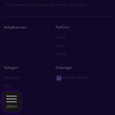
5. permainan slot yang lengkap dan memiliki lisensi Resmi.
Kebijaksanaan
Platform
Promosi
Loyalty
Referral
Kategori
Dukungan
Hot Games
+6283893685230
Slots
Live Casino
Race
MENU
Olahraga
Crash Game