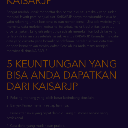
Sangat mudah untuk mendaftar dan bermain di situs terbaik yang sudah
menjadi favorit para penjudi slot. KAISARJP hanya membutuhkan dua hal,
yaitu rekening untuk bertransaksi dan nomor ponsel. Jika ada website yang
meminta data melebihi kedua hal tersebut, maka kredibilitasnya patut
dipertanyakan. Langkah selanjutnya adalah menekan tombol daftar yang
terletak di kanan atas setelah masuk ke situs KAISARJP. Kemudian isi data-
data yang diminta pada formulir pendaftaran. Setelah semua data terisi
dengan benar, tekan tombol daftar. Setelah itu Anda resmi menjadi
member di situs KAISARJP.
5 KEUNTUNGAN YANG
BISA ANDA DAPATKAN
DARI KAISARJP
1. Peluang menang yang lebih besar ketimbang situs lain.
2. Banyak Promo menarik setiap hari nya.
3. Proses transaksi yang cepat dan didukung customer service yang
profesional.
4. Cara daftar yang mudah dan praktis.