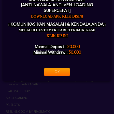
BEBERAPA MACAM
[ANTI NAWALA-ANTI VPN-LOADING
SUPERCEPAT]
PROVIDER SLOT
DOWNLOAD APK KLIK DISINI
ONLINE TERBAIK DI
»
KOMUNIKASIKAN MASALAH & KENDALA ANDA
«
MELALUI CUSTOMER CARE TERBAIK KAMI
KAISARJP
KLIK DISINI
Wajib Anda ketahui bahwa jika ingin mendapatkan yang terbaik, maka
Minimal Deposit :
20.000
sebaiknya Anda berkenalan terlebih dahulu dengan provider yang
Minimal Withdraw :
50.000
menyediakan banyak ragam permainannya. Jika Anda sudah merasa tidak
gacor di satu provider, maka Anda bisa beralih ke provider lain yang
disediakan oleh KAISARJP. Biasanya para penjudi profesional akan dengan
mudah menentukan kapan waktu yang tepat untuk bermain di satu
provider karena dirasa sedang gacor dan menghindari provider lain karena
OK
sedang rungkad. Berikut berbagai macam provider populer yang
disediakan oleh KAISARJP.
PRAGMATIC PLAY
MICROGAMING
PG SLOTS
REEL KINGDOM BY PRAGMATIC