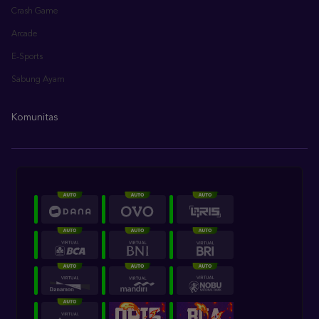
Arcade
E-Sports
Sabung Ayam
Komunitas