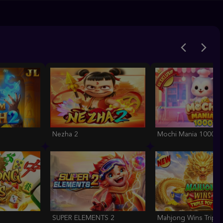
Nezha 2
Mochi Mania 1000
SUPER ELEMENTS 2
Mahjong Wins Triple