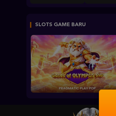
SLOTS GAME BARU