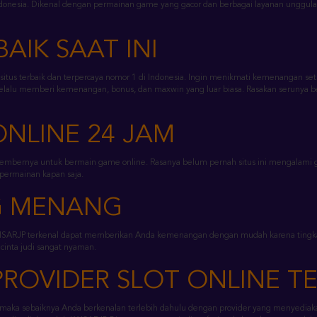
 Indonesia. Dikenal dengan permainan game yang gacor dan berbagai layanan unggu
BAIK SAAT INI
itus terbaik dan terpercaya nomor 1 di Indonesia. Ingin menikmati kemenangan seti
lalu memberi kemenangan, bonus, dan maxwin yang luar biasa. Rasakan serunya berm
ONLINE 24 JAM
bernya untuk bermain game online. Rasanya belum pernah situs ini mengalami gang
permainan kapan saja.
G MENANG
 KAISARJP terkenal dapat memberikan Anda kemenangan dengan mudah karena ting
cinta judi sangat nyaman.
OVIDER SLOT ONLINE TER
, maka sebaiknya Anda berkenalan terlebih dahulu dengan provider yang menyedia