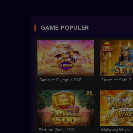
GAME POPULER
Gates of Olympus POP
Storm of Seth 2
Fortune Gems 500
Mahjong Ways