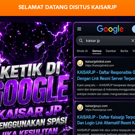
SELAMAT DATANG DISITUS KAISARJP
Fat Panda adalah 
impact! Dirancang buat 
ketebak. Dengan energi 
menang besar—Fat Pan