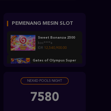
PEMENANG MESIN SLOT
Sweet Bonanza 2500
koc****a
IDR
12,540,900.00
Gates of Olympus Super
Scatter
Way of Ninja
BANDITO RETURNS
cutiho****y
IDR
10,358,750.00
NEX4D POOLS NIGHT
Gates of Olympus
1000
7580
cokl****8
IDR
2,766,300.00
 Pot
MUSCLE FORTUNE CAT
Pedas Gila