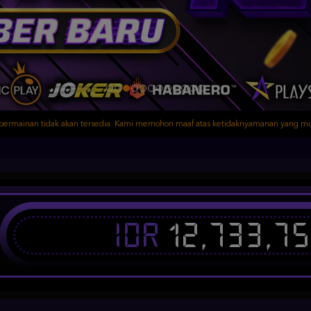
 tidak akan tersedia. Kami memohon maaf atas ketidaknyamanan yang mungkin diti
IDR
12,733,7